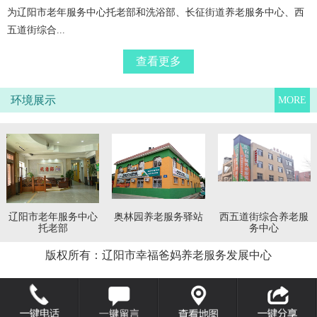
为辽阳市老年服务中心托老部和洗浴部、长征街道养老服务中心、西
五道街综合...
查看更多
环境展示
MORE
辽阳市老年服务中心
奥林园养老服务驿站
西五道街综合养老服
托老部
务中心
版权所有：辽阳市幸福爸妈养老服务发展中心