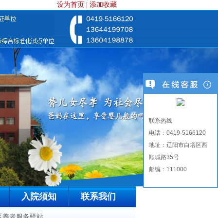
设为首页
|
添加收藏
联系热线
电话：0419-5166120
地址：辽阳市白塔区西
顺城路35号
邮编：111000
入院须知
联系我们
区养老服务驿站