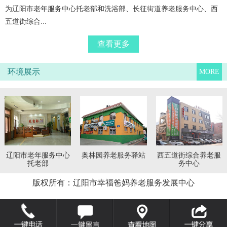
为辽阳市老年服务中心托老部和洗浴部、长征街道养老服务中心、西
五道街综合...
查看更多
环境展示
MORE
辽阳市老年服务中心
奥林园养老服务驿站
西五道街综合养老服
托老部
务中心
版权所有：辽阳市幸福爸妈养老服务发展中心